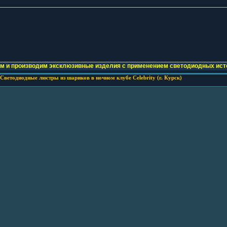
м и производим эксклюзивные изделия с применением светодиодных исто
Светодиодные люстры из шариков в ночном клубе Celebrity (г. Курск)