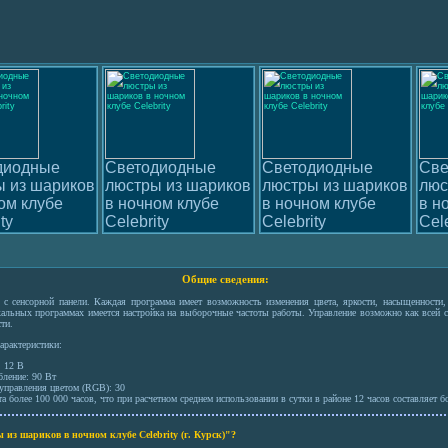
диодные
Светодиодные
Светодиодные
Све
ы из шариков
люстры из шариков
люстры из шариков
люс
ом клубе
в ночном клубе
в ночном клубе
в н
ty
Celebrity
Celebrity
Cele
Общие сведения:
 с сенсорной панели. Каждая программа имеет возможность изменения цвета, яркости, насыщенности, 
альных программах имеется настройка на выборочные частоты работы. Управление возможно как всей с
ти.
арактеристики:
: 12 В
бление: 90 Вт
 управления цветом (RGB): 30
а более 100 000 часов, что при расчетном среднем использовании в сутки в районе 12 часов составляет бо
из шариков в ночном клубе Celebrity (г. Курск)"?