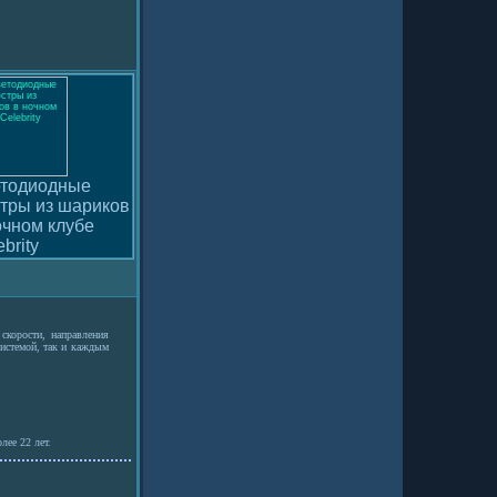
тодиодные
тры из шариков
очном клубе
brity
скорости, направления
истемой, так и каждым
лее 22 лет.