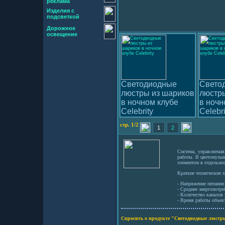
реклама
Изделия с
подсветкой
Дорожное
освещение
Светодиодные
Свето
люстры из шариков
люстр
в ночном клубе
в ночн
Celebrity
Celebri
стр. 1/2
1
2
Система, управляемая
работы. В цветомузык
элементом в отдельнос
Краткие технические х
- Напряжение питания
- Среднее энергопотре
- Количество каналов
- Время работы объект
Спросить о продукте "Светодиодные люстры 