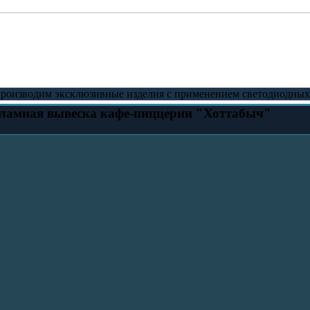
производим эксклюзивные изделия с применением светодиодных 
ламная вывеска кафе-пиццерии "Хоттабыч"