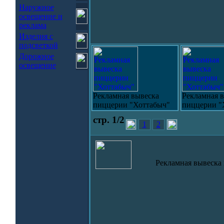
Наружное
освещение и
реклама
Изделия с
подсветкой
Дорожное
освещение
Рекламная вывеска
Рекламная 
пиццерии "Хоттабыч"
пиццерии "
стр. 1/2
1
2
Рекламная вывеска 