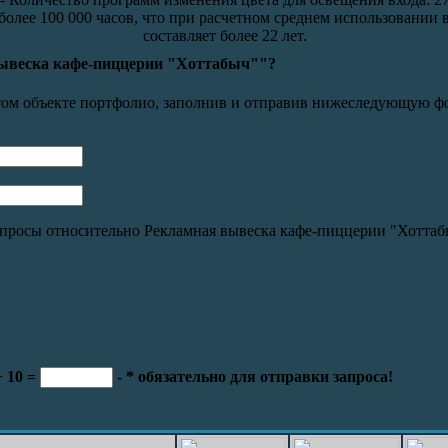
более 100 000 часов, что при расчетном среднем использовании в
составляет более 22 лет.
вывеска кафе-пиццерии "Хоттабыч""?
этом объекте портфолио, заполнив и отправив нижеследующую ф
просы относительно Рекламная вывеска кафе-пиццерии "Хоттаб
+ 10 =
- * обязательно для отправки запроса!