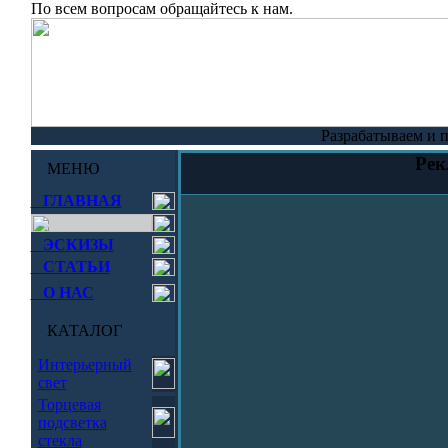
По всем вопросам обращайтесь к нам.
Разрабатываем и 
Рек
МЕНЮ
ГЛАВНАЯ
ЭСКИЗЫ
СТАТЬИ
О НАС
КАТАЛОГ
Интерьерный
свет
Торцевая
подсветка
стекла