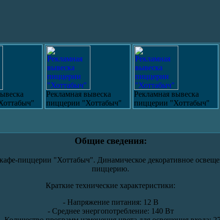
вывеска
Рекламная вывеска
Рекламная вывеска
Хоттабыч"
пиццерии "Хоттабыч"
пиццерии "Хоттабыч"
Общие сведения:
кафе-пиццерии "Хоттабыч". Динамическое декоративное освещен
пиццерию.
Краткие технические характеристики:
- Напряжение питания: 12 В
- Среднее энергопотребление: 140 Вт
- Количество программ изменения цвета для освещения входа: 2