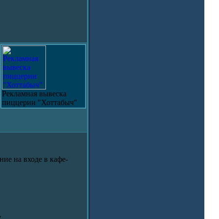
Рекламная вывеска
пиццерии "Хоттабыч"
ие на входе в кафе-
7