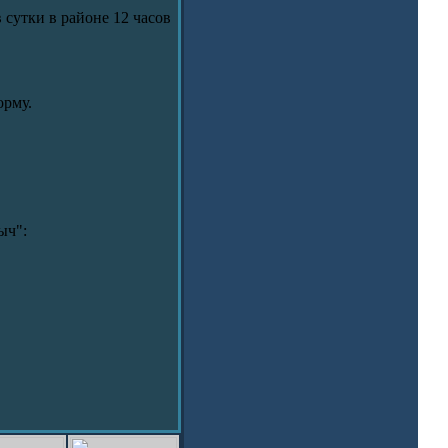
 сутки в районе 12 часов
орму.
ыч":