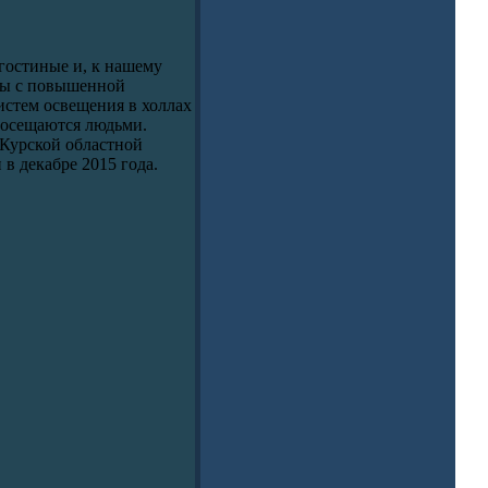
гостиные и, к нашему
ры с повышенной
истем освещения в холлах
 посещаются людьми.
 Курской областной
в декабре 2015 года.