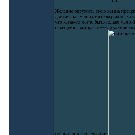
Желание окружить свою жизнь прекра
движет нас менять интерьер жилых по
что когда-то могло быть только мечт
освещения, которая имеет двойное на
полноценное освещение.