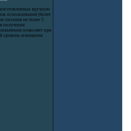
, изготовленных вручную
рок использования (более
ие питания не более 5
ля получения
азначения позволяет при
й уровень освещения