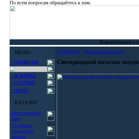
По всем вопросам обращайтесь к нам.
Разрабатываем и 
ГЛАВНАЯ
/
Интерьерный свет
МЕНЮ
Светодиодный потолок звездн
ГЛАВНАЯ
ЭСКИЗЫ
СТАТЬИ
О НАС
КАТАЛОГ
Интерьерный
свет
Торцевая
подсветка
стекла