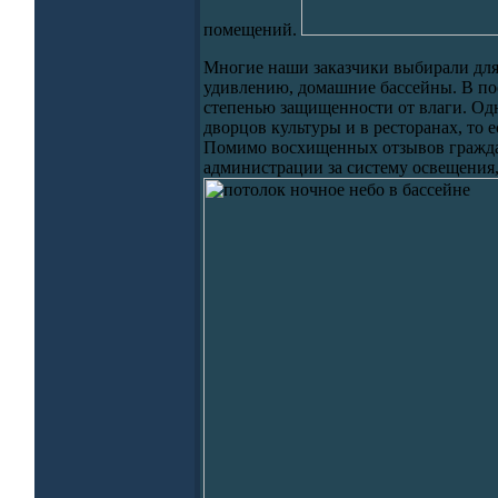
помещений.
Многие наши заказчики выбирали для 
удивлению, домашние бассейны. В по
степенью защищенности от влаги. Одн
дворцов культуры и в ресторанах, то 
Помимо восхищенных отзывов граждан,
администрации за систему освещения,