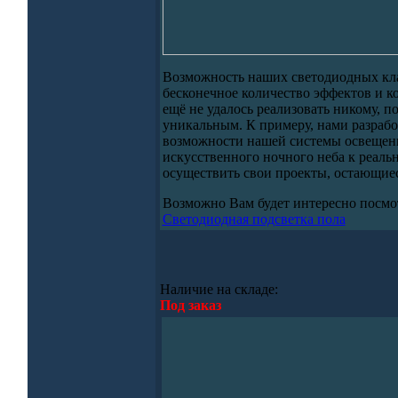
Возможность наших светодиодных кла
бесконечное количество эффектов и ко
ещё не удалось реализовать никому, п
уникальным. К примеру, нами разраб
возможности нашей системы освещени
искусственного ночного неба к реаль
осуществить свои проекты, остающиес
Возможно Вам будет интересно посмо
Светодиодная подсветка пола
Наличие на складе:
Под заказ