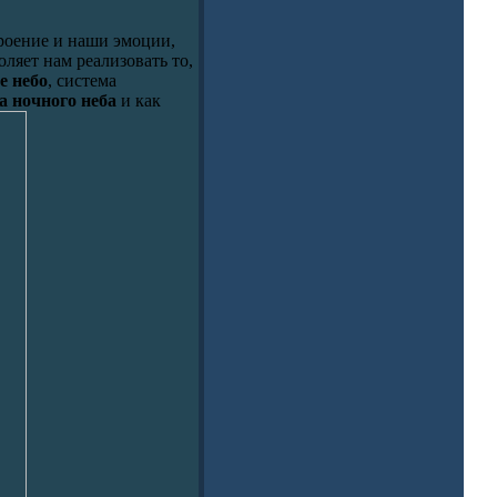
роение и наши эмоции,
ляет нам реализовать то,
е небо
, система
а ночного неба
и как