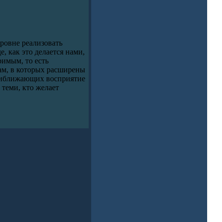
ровне реализовать
, как это делается нами,
римым, то есть
ам, в которых расширены
приближающих восприятие
теми, кто желает