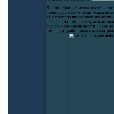
Достоинствами такого искусственног
и благодаря нашим техническим решени
11 лет непрерывного свечения до сниж
вольт) и экономичность (уменьшенные
аналогичной освещённости). Помимо 
помощи разработанных нами контролл